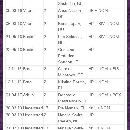
Shchukin, NL
05.03.16
Virum
2
Aase Nissen,
HP + NOM
DK
06.03.16
Virum
2
Boris Lupan,
HP + BIV + NOM
RU
21.05.16
Boxtel
2
Lee Selassa,
HP + BIV + NOM
NL
22.05.16
Boxtel
2
Cristiano
HP
Federico
Sandon, IT
12.11.16
Brno
2
Gabriela
HP + NOM + BIS
Minarova, CZ
13.11.16
Brno
2
Kristina Rautio,
HP + NOM
FI
01.04.17
Århus
2
Donatella
HP + NOM + BOX
Mastrangelo, IT
30.03.19
Hedensted
17
Pia Nyman, FI
Nr 1 + NOM
30.03.19
Hedensted
2
Natalie Smits-
HP
Peelen, NL
31.03.19
Hedensted
17
Natalie Smits-
Nr 1 + NOM