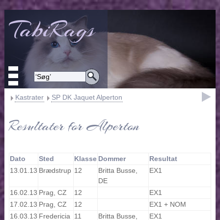
TabiRags
Kastrater
SP DK Jaquet Alperton
Resultater for Alperton
Dato
Sted
Klasse
Dommer
Resultat
13.01.13
Brædstrup
12
Britta Busse,
EX1
DE
16.02.13
Prag, CZ
12
EX1
17.02.13
Prag, CZ
12
EX1 + NOM
16.03.13
Fredericia
11
Britta Busse,
EX1