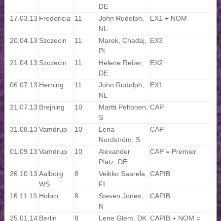
DE
17.03.13
Fredericia
11
John Rudolph,
EX1 + NOM
NL
20.04.13
Szczecin
11
Marek, Chadaj,
EX3
PL
21.04.13
Szczecin
11
Helene Reiter,
EX2
DE
06.07.13
Herning
11
John Rudolph,
EX1
NL
21.07.13
Brejning
10
Martti Peltonen,
CAP
S
31.08.13
Vamdrup
10
Lena
CAP
Nordström, S
01.09.13
Vamdrup
10
Alexander
CAP = Premier
Platz, DE
26.10.13
Aalborg
8
Veikko Saarela,
CAPIB
WS
FI
16.11.13
Hobro
8
Steven Jones,
CAPIB
N
25.01.14
Berlin
8
Lene Glem, DK
CAPIB + NOM =