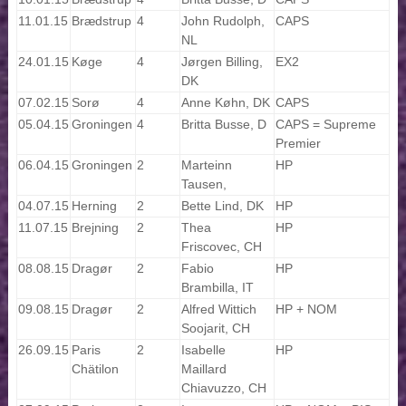
11.01.15
Brædstrup
4
John Rudolph,
CAPS
NL
24.01.15
Køge
4
Jørgen Billing,
EX2
DK
07.02.15
Sorø
4
Anne Køhn, DK
CAPS
05.04.15
Groningen
4
Britta Busse, D
CAPS = Supreme
Premier
06.04.15
Groningen
2
Marteinn
HP
Tausen,
04.07.15
Herning
2
Bette Lind, DK
HP
11.07.15
Brejning
2
Thea
HP
Friscovec, CH
08.08.15
Dragør
2
Fabio
HP
Brambilla, IT
09.08.15
Dragør
2
Alfred Wittich
HP + NOM
Soojarit, CH
26.09.15
Paris
2
Isabelle
HP
Chätilon
Maillard
Chiavuzzo, CH