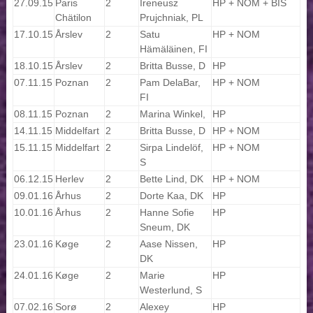
27.09.15
Paris
2
Ireneusz
HP + NOM + BIS
Chätilon
Prujchniak, PL
17.10.15
Årslev
2
Satu
HP + NOM
Hämäläinen, FI
18.10.15
Årslev
2
Britta Busse, D
HP
07.11.15
Poznan
2
Pam DelaBar,
HP + NOM
FI
08.11.15
Poznan
2
Marina Winkel,
HP
14.11.15
Middelfart
2
Britta Busse, D
HP + NOM
15.11.15
Middelfart
2
Sirpa Lindelöf,
HP + NOM
S
06.12.15
Herlev
2
Bette Lind, DK
HP + NOM
09.01.16
Århus
2
Dorte Kaa, DK
HP
10.01.16
Århus
2
Hanne Sofie
HP
Sneum, DK
23.01.16
Køge
2
Aase Nissen,
HP
DK
24.01.16
Køge
2
Marie
HP
Westerlund, S
07.02.16
Sorø
2
Alexey
HP