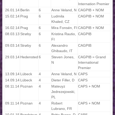
Internation Premier
26.01.14
Berlin
6
Anne Veland, N
CAGPIB + NOM
15.02.14
Prag
6
Ludmila
CAGPIB + NOM
Khaled, CZ
16.02.14
Prag
6
Mira Fonsén, FI
CAGPIB + NOM
08.03.13
Strøby
6
Kristina Rautio,
CAGPIB
FI
09.03.14
Strøby
6
Alexandro
CAGPIB
Ghibaudo, IT
29.03.14
Hedensted
6
Steven Jones,
CAGPIB = Grand
N
International
Premier
13.09.14
Lübeck
4
Anne Veland, N
CAPS
14.09.14
Lübeck
4
Dieter Filler, D
CAPS
08.11.14
Poznan
4
Mateuyz
CAPS + NOM
Jedrezejowski,
PL
09.11.14
Poznan
4
Robert
CAPS + NOM
Lubrano, FR
10.01.15
Brædstrup
4
Britta Busse, D
CAPS