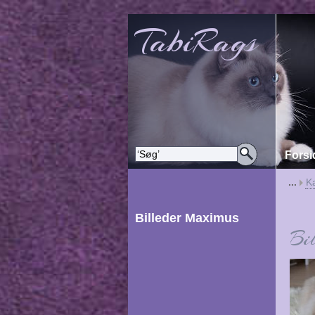
TabiRags
Forsi
...
Ka
Billeder Maximus
Bi