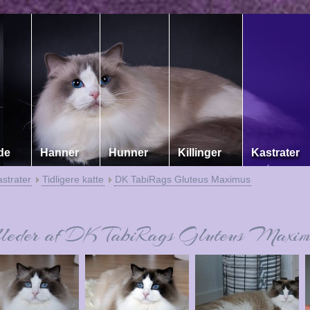
de
Hanner
Hunner
Killinger
Kastrater
strater
Tidligere katte
DK TabiRags Gluteus Maximus
lleder af DK TabiRags Gluteus Maxim