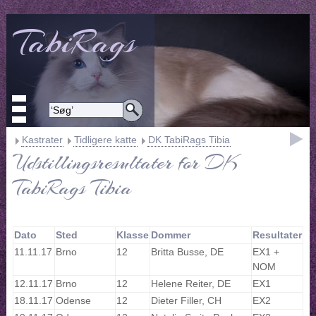
TabiRags
Kastrater
Tidligere katte
DK TabiRags Tibia
Udstillingsresultater for DK
TabiRags Tibia
Dato
Sted
Klasse
Dommer
Resultater
11.11.17
Brno
12
Britta Busse, DE
EX1 +
NOM
12.11.17
Brno
12
Helene Reiter, DE
EX1
18.11.17
Odense
12
Dieter Filler, CH
EX2