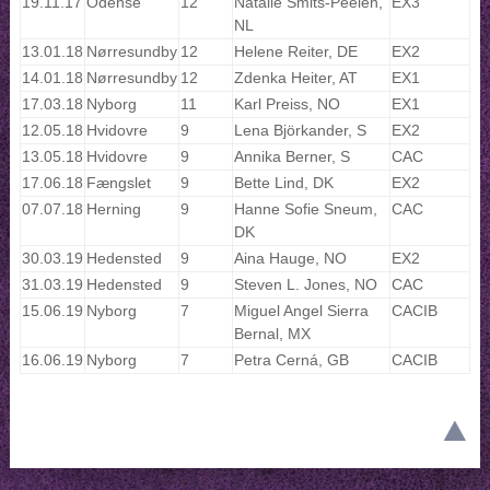
19.11.17
Odense
12
Natalie Smits-Peelen,
EX3
NL
13.01.18
Nørresundby
12
Helene Reiter, DE
EX2
14.01.18
Nørresundby
12
Zdenka Heiter, AT
EX1
17.03.18
Nyborg
11
Karl Preiss, NO
EX1
12.05.18
Hvidovre
9
Lena Björkander, S
EX2
13.05.18
Hvidovre
9
Annika Berner, S
CAC
17.06.18
Fængslet
9
Bette Lind, DK
EX2
07.07.18
Herning
9
Hanne Sofie Sneum,
CAC
DK
30.03.19
Hedensted
9
Aina Hauge, NO
EX2
31.03.19
Hedensted
9
Steven L. Jones, NO
CAC
15.06.19
Nyborg
7
Miguel Angel Sierra
CACIB
Bernal, MX
16.06.19
Nyborg
7
Petra Cerná, GB
CACIB